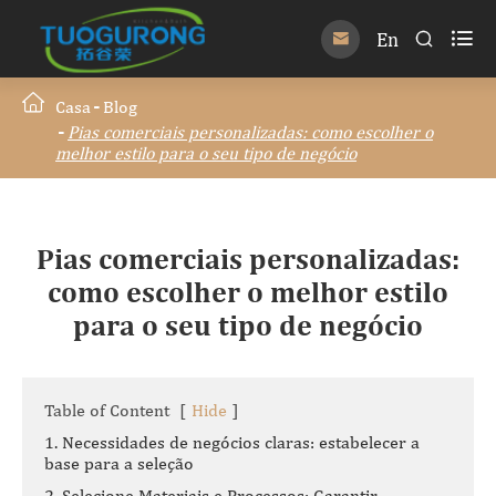

En


Casa
Blog
Pias comerciais personalizadas: como escolher o
melhor estilo para o seu tipo de negócio
Pias comerciais personalizadas:
como escolher o melhor estilo
para o seu tipo de negócio
Table of Content
[
Hide
]
1. Necessidades de negócios claras: estabelecer a
base para a seleção
2. Selecione Materiais e Processos: Garantir